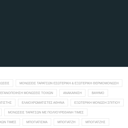
ΏΣΕΙΣ
ΜΟΝΏΣΕΙΣ ΤΑΡΑΤΣΏΝ ΕΣΩΤΕΡΙΚΉ & ΕΞΩΤΕΡΙΚΉ ΘΕΡΜΟΜΌΝΩΣΗ
ΤΕΓΑΝΟΠΟΊΗΣΗ ΜΟΝΏΣΕΙΣ ΤΟΊΧΩΝ
ΑΝΑΚΑΙΝΙΣΗ
ΒΆΨΙΜΟ
ΑΤΙΣΤΉΣ
ΕΛΑΙΟΧΡΩΜΑΤΙΣΤΕΣ ΑΘΗΝΑ
ΕΞΩΤΕΡΙΚΗ ΜΟΝΩΣΗ ΣΠΙΤΙΟΥ
ΜΟΝΩΣΕΙΣ ΤΑΡΑΤΣΩΝ ΜΕ ΠΟΛΥΟΥΡΕΘΑΝΗ ΤΙΜΕΣ
ΧΩΝ ΤΙΜΕΣ
ΜΠΟΓΙΆΤΙΣΜΑ
ΜΠΟΓΙΑΤΖΉ
ΜΠΟΓΙΑΤΖΉΣ