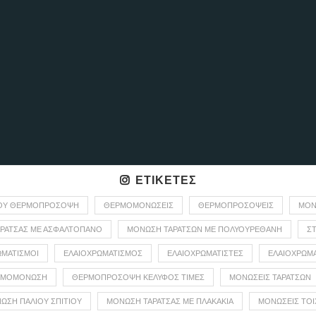
ΕΤΙΚΈΤΕΣ
ΙΟΎ ΘΕΡΜΟΠΡΌΣΟΨΗ
ΘΕΡΜΟΜΟΝΏΣΕΙΣ
ΘΕΡΜΟΠΡΟΣΌΨΕΙΣ
ΜΟΝ
ΡΆΤΣΑΣ ΜΕ ΑΣΦΑΛΤΌΠΑΝΟ
ΜΌΝΩΣΗ ΤΑΡΑΤΣΏΝ ΜΕ ΠΟΛΥΟΥΡΕΘΆΝΗ
Σ
ΩΜΑΤΙΣΜΟΙ
ΕΛΑΙΟΧΡΩΜΑΤΙΣΜΌΣ
ΕΛΑΙΟΧΡΩΜΑΤΙΣΤΈΣ
ΕΛΑΙΟΧΡΩΜ
ΡΜΟΜΌΝΩΣΗ
ΘΕΡΜΟΠΡΟΣΟΨΗ ΚΕΛΥΦΟΣ ΤΙΜΕΣ
ΜΟΝΩΣΕΙΣ ΤΑΡΑΤΣΩΝ
ΩΣΗ ΠΑΛΙΟΥ ΣΠΙΤΙΟΥ
ΜΟΝΩΣΗ ΤΑΡΑΤΣΑΣ ΜΕ ΠΛΑΚΑΚΙΑ
ΜΟΝΏΣΕΙΣ ΤΟΊ