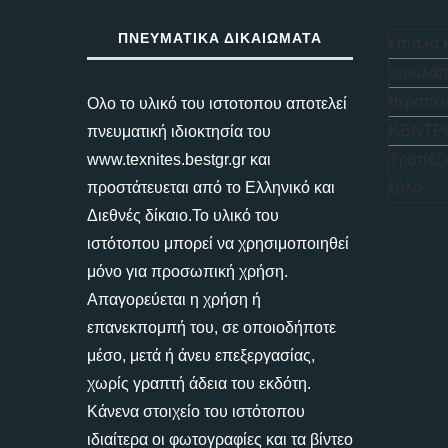
ΠΝΕΥΜΑΤΙΚΆ ΔΙΚΑΙΏΜΑΤΑ
έπιπλα 
ντουλάπ
θεραπει
Ολο το υλικό του ιστοτοπου αποτελεί
ΚΕΝΤΡ
πνευματική ιδιοκτησία του
www.texnites.bestgr.gr και
Τραπέζι
προστάτευεται από το Ελληνικό και
ξύλο
Διεθνές δίκαιο.Το υλικό του
ιστότοπου μπορεί να χρησιμοποιηθεί
μόνο για προσωπική χρήση.
Απαγορεύεται η χρήση ή
επανεκπομπή του, σε οποιοδήποτε
μέσο, μετά ή άνευ επεξεργασίας,
χωρίς γραπτή άδεια του εκδότη.
Κάνενα στοιχείο του ιστότοπου
ιδιαίτερα οι φωτογραφίες και τα βίντεο