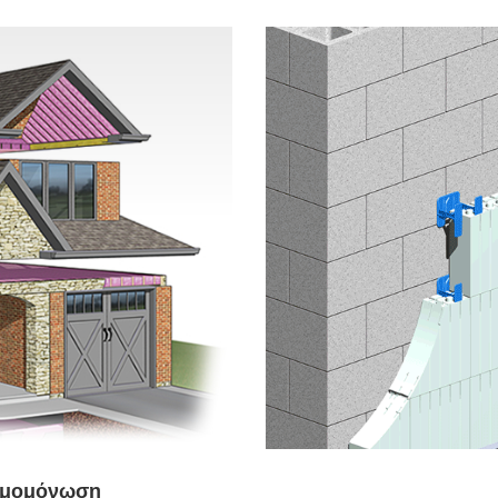
ρμομόνωση