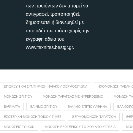
των προιόντων δεν μπορεί να
αντιγραφεί, τροποποιηθεί,
δημοσιευτεί ή διανεμηθεί με
οποιοδήποτε τρόπο χωρίς την
έγγραφη άδεια του
www.texnites.bestgr.gr.
ΕΠΙΣΚΕΥΉ ΚΑΙ ΣΥΝΤΉΡΗΣΗ ΗΛΙΑΚΟΎ ΘΕΡΜΟΣΊΦΩΝΑ
ΗΧΟΜΌΝΩΣΗ ΤΑΒΑΝ
ΜΌΝΩΣΗ ΣΠΙΤΙΟΎ
ΜΌΝΩΣΗ ΤΑΡΆΤΣΑΣ ΜΕ HYPERDESMO
ΜΌΝΩΣΗ ΤΑ
ΒΑΨΊΜΑΤΑ
ΒΑΨΙΜΟ ΣΠΙΤΙΟΥ
ΒΑΨΙΜΟ ΣΠΙΤΙΟΥ ΑΘΗΝΑ
ΕΛΑΙΟΧΡ
ΕΣΩΤΕΡΙΚΗ ΜΟΝΩΣΗ ΤΟΙΧΟΥ ΤΙΜΕΣ
ΘΕΡΜΟΜΟΝΩΣΗ ΤΑΡΑΤΣΩΝ
ΘΕ
ΜΟΝΩΣΕΙΣ ΤΟΙΧΩΝ
ΜΟΝΩΣΗ ΕΞΩΤΕΡΙΚΟΥ ΤΟΙΧΟΥ ΑΠΟ ΥΓΡΑΣΙΑ
ΜΟΝ