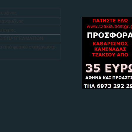
κουζίνας
ια κουζίνας
α ακμης
Ο ΕΠΑΓΓΕΛΜΑΤΙΩΝ
α από φυσικό ακατέργαστο